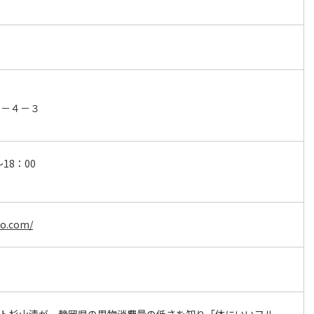
２－４－３
～18：00
yo.com/
スト杉山清が、静岡県の果物消費量の低さを知り「体にいいフルー