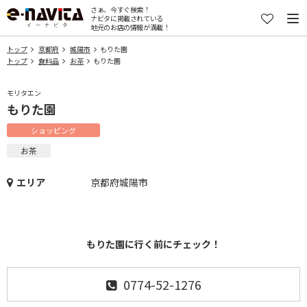
さぁ、今すぐ検索！
ナビタに掲載されている
地元のお店の情報が満載！
トップ
京都府
城陽市
もりた園
トップ
食料品
お茶
もりた園
モリタエン
もりた園
ショッピング
お茶
エリア
京都府城陽市
もりた園に行く前にチェック！
0774-52-1276