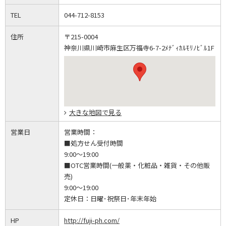
TEL
044-712-8153
住所
〒215-0004
神奈川県川崎市麻生区万福寺6-7-2ﾒﾃﾞｨｶﾙﾓﾘﾉﾋﾞﾙ1F
大きな地図で見る
営業日
営業時間：
■処方せん受付時間
9:00～19:00
■OTC営業時間(一般薬・化粧品・雑貨・その他販
売)
9:00～19:00
定休日：
日曜･祝祭日･年末年始
HP
http://fuji-ph.com/