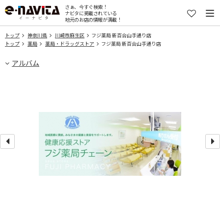
さぁ、今すぐ検索！
ナビタに掲載されている
地元のお店の情報が満載！
トップ
神奈川県
川崎市麻生区
フジ薬局 新百合山手通り店
トップ
薬局
薬局・ドラッグストア
フジ薬局 新百合山手通り店
アルバム