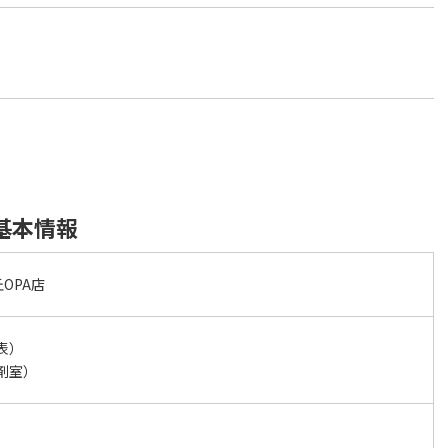
基本情報
OPA店
代表）
調剤室）