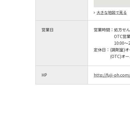
大きな地図で見る
営業日
営業時間：
処方せん受
OTC営
10:00～2
定休日：
(調剤室)
(OTC)オ
HP
http://fuji-ph.com