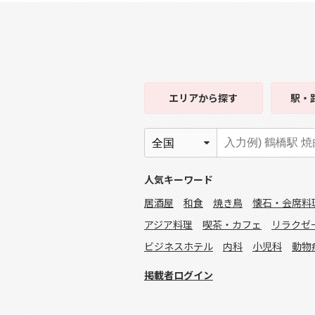
エリア
から探す
駅・
人気キーワード
居酒屋
和食
焼き鳥
懐石・会席料
アジア料理
喫茶・カフェ
リラクゼ
ビジネスホテル
内科
小児科
動物
掲載者ログイン