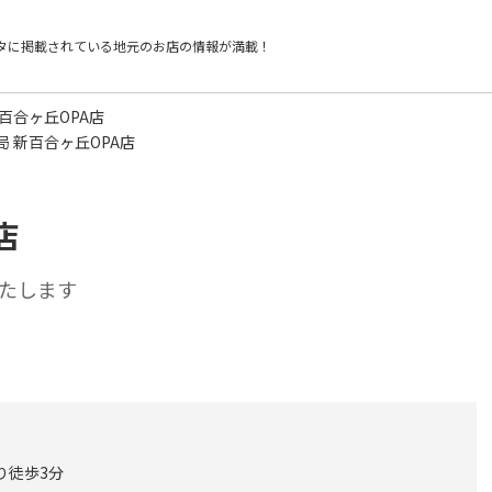
タに掲載されている
地元のお店の情報が満載！
百合ヶ丘OPA店
局 新百合ヶ丘OPA店
店
たします
り徒歩3分