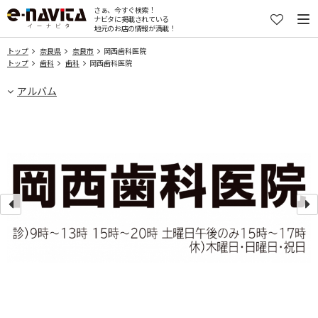
さぁ、今すぐ検索！
ナビタに掲載されている
地元のお店の情報が満載！
トップ
奈良県
奈良市
岡西歯科医院
トップ
歯科
歯科
岡西歯科医院
アルバム