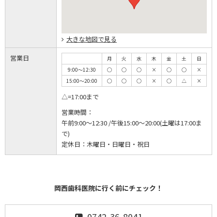
大きな地図で見る
営業日
月
火
水
木
金
土
日
9:00～12:30
◯
◯
◯
×
◯
◯
×
15:00～20:00
◯
◯
◯
×
◯
△
×
△=17:00まで
営業時間：
午前9:00～12:30 /午後15:00～20:00(土曜は17:00ま
で)
定休日：
木曜日・日曜日・祝日
岡西歯科医院に行く前にチェック！
0742-36-8041