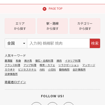
PAGE TOP
エリア
駅・路線
カテゴリー
から探す
から探す
から探す
検索
人気キーワード
居酒屋
和食
焼き鳥
懐石・会席料理
焼肉
イタリア料理
フランス料理
アジア料理
喫茶・カフェ
リラクゼーション
マッサージ
カラオケ
ビジネスホテル
内科
小児科
動物病院
会計事務所
法律事務所
掲載者ログイン
FOLLOW US!