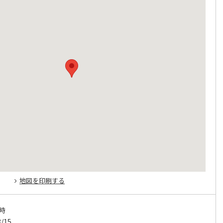
地図を印刷する
時
/15