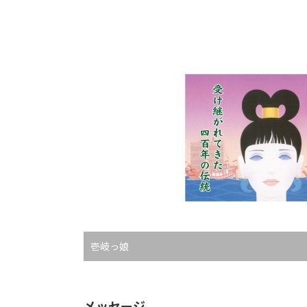
壱岐っ娘
メッセージ