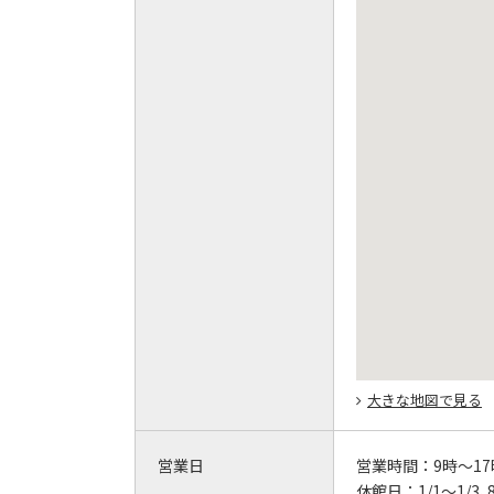
大きな地図で見る
営業日
営業時間：
9時～17
休館日：
1/1～1/3､8