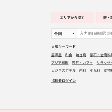
エリア
から探す
駅・
人気キーワード
居酒屋
和食
焼き鳥
懐石・会席料
アジア料理
喫茶・カフェ
リラクゼ
ビジネスホテル
内科
小児科
動物
掲載者ログイン