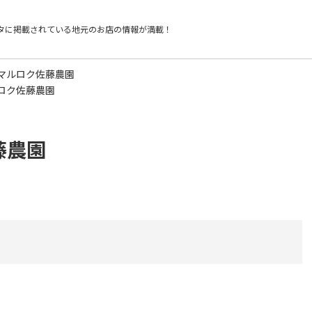
タに掲載されている
地元のお店の情報が満載！
マルロク佐藤農園
ロク佐藤農園
藤農園