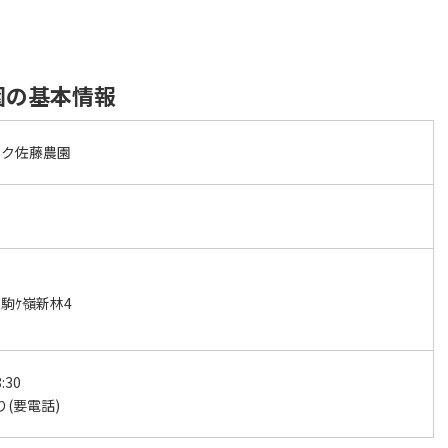
園の基本情報
ロク佐藤農園
駒ｹ嶺新林4
:30
有り(要電話)