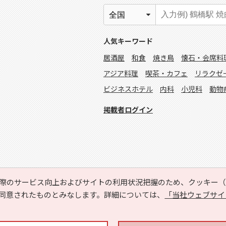
人気キーワード
居酒屋
和食
焼き鳥
懐石・会席料
アジア料理
喫茶・カフェ
リラクゼ
ビジネスホテル
内科
小児科
動物
掲載者ログイン
際のサービス向上およびサイトの利用状況把握のため、クッキー（C
同意されたものとみなします。詳細については、
「当社ウェブサイ
Copyright © HYOJITO.Co.,Ltd. All Rights Reserved.