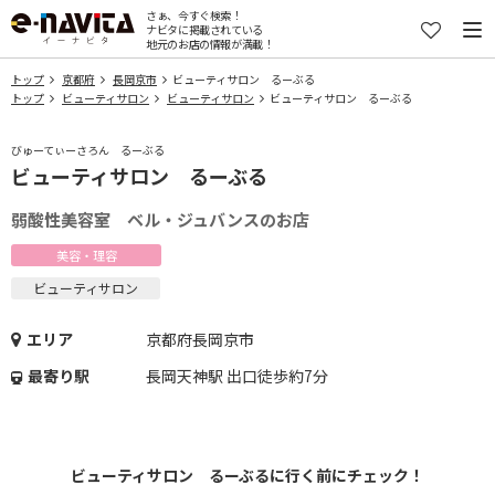
さぁ、今すぐ検索！
ナビタに掲載されている
地元のお店の情報が満載！
トップ
京都府
長岡京市
ビューティサロン るーぶる
トップ
ビューティサロン
ビューティサロン
ビューティサロン るーぶる
びゅーてぃーさろん るーぶる
ビューティサロン るーぶる
弱酸性美容室 ベル・ジュバンスのお店
美容・理容
ビューティサロン
エリア
京都府長岡京市
最寄り駅
長岡天神駅 出口徒歩約7分
ビューティサロン るーぶるに行く前にチェック！