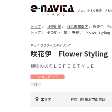
さぁ、今すぐ検索！
ナビ
トップ
神奈川県
横浜市都筑区
咲花伊 Flow
トップ
その他
花
咲花伊 Flower Styling
サカイ フラワー スタイリング
咲花伊 Flower Styling
植物のあるＬＩＦＥ ＳＴＹＬＥ
ショッピング
花
エリア
神奈川県横浜市都筑区