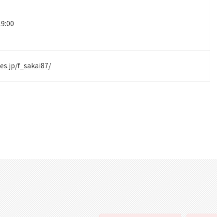
9:00
es.jp/f_sakai87/