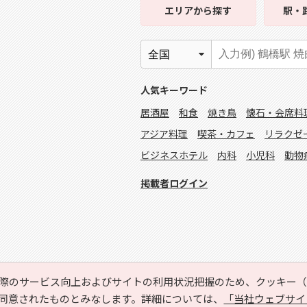
エリア
から探す
駅・
人気キーワード
居酒屋
和食
焼き鳥
懐石・会席料
アジア料理
喫茶・カフェ
リラクゼ
ビジネスホテル
内科
小児科
動物
掲載者ログイン
際のサービス向上およびサイトの利用状況把握のため、クッキー（C
同意されたものとみなします。詳細については、
「当社ウェブサイ
Copyright © HYOJITO.Co.,Ltd. All Rights Reserved.