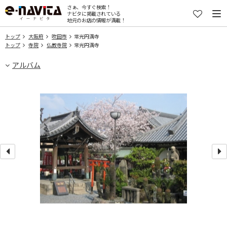
さぁ、今すぐ検索！
ナビタに掲載されている
地元のお店の情報が満載！
トップ
大阪府
吹田市
常光円満寺
トップ
寺院
仏教寺院
常光円満寺
アルバム