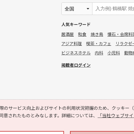
人気キーワード
居酒屋
和食
焼き鳥
懐石・会席料
アジア料理
喫茶・カフェ
リラクゼ
ビジネスホテル
内科
小児科
動物
掲載者ログイン
際のサービス向上およびサイトの利用状況把握のため、クッキー（C
同意されたものとみなします。詳細については、
「当社ウェブサイ
Copyright © HYOJITO.Co.,Ltd. All Rights Reserved.