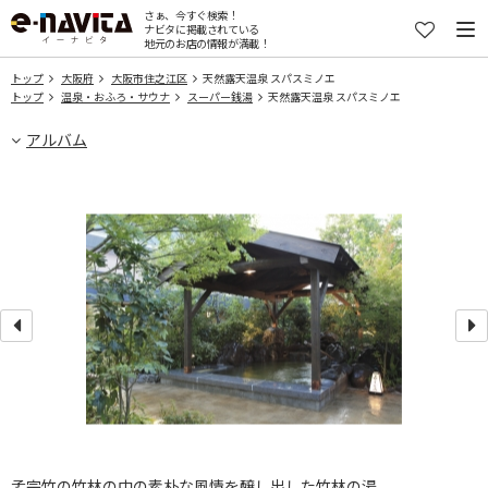
さぁ、今すぐ検索！
ナビタに掲載されている
地元のお店の情報が満載！
トップ
大阪府
大阪市住之江区
天然露天温泉 スパスミノエ
トップ
温泉・おふろ・サウナ
スーパー銭湯
天然露天温泉 スパスミノエ
アルバム
孟宗竹の竹林の中の素朴な風情を醸し出した竹林の湯。