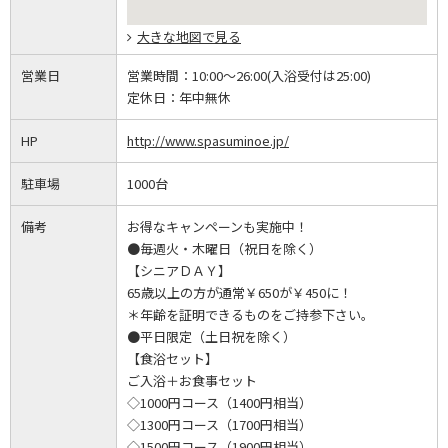
大きな地図で見る
営業日
営業時間：
10:00～26:00(入浴受付は25:00)
定休日：
年中無休
HP
http://www.spasuminoe.jp/
駐車場
1000台
備考
お得なキャンペーンも実施中！
●毎週火・木曜日（祝日を除く）
【シニアＤＡＹ】
65歳以上の方が通常￥650が￥450に！
＊年齢を証明できるものをご持参下さい。
●平日限定（土日祝を除く）
【食浴セット】
ご入浴＋お食事セット
◇1000円コース（1400円相当）
◇1300円コース（1700円相当）
◇1500円コース（1900円相当）