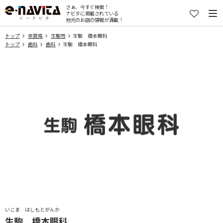
さぁ、今すぐ検索！
ナビタに掲載されている
地元のお店の情報が満載！
トップ
奈良県
生駒市
生駒 橋本眼科
トップ
歯科
歯科
生駒 橋本眼科
いこま はしもとがんか
生駒 橋本眼科