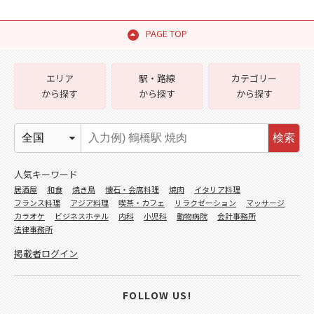
PAGE TOP
エリア
駅・路線
カテゴリー
から探す
から探す
から探す
検索
人気キーワード
居酒屋
和食
焼き鳥
懐石・会席料理
焼肉
イタリア料理
フランス料理
アジア料理
喫茶・カフェ
リラクゼーション
マッサージ
カラオケ
ビジネスホテル
内科
小児科
動物病院
会計事務所
法律事務所
掲載者ログイン
FOLLOW US!