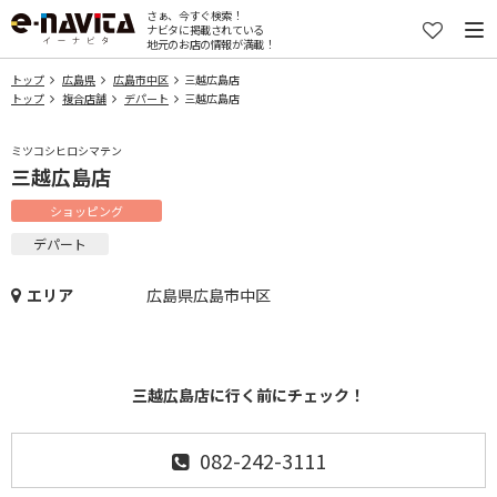
さぁ、今すぐ検索！
ナビタに掲載されている
地元のお店の情報が満載！
トップ
広島県
広島市中区
三越広島店
トップ
複合店舗
デパート
三越広島店
ミツコシヒロシマテン
三越広島店
ショッピング
デパート
エリア
広島県広島市中区
三越広島店に行く前にチェック！
082-242-3111