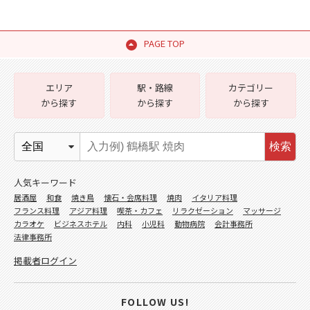
PAGE TOP
エリア
駅・路線
カテゴリー
から探す
から探す
から探す
検索
人気キーワード
居酒屋
和食
焼き鳥
懐石・会席料理
焼肉
イタリア料理
フランス料理
アジア料理
喫茶・カフェ
リラクゼーション
マッサージ
カラオケ
ビジネスホテル
内科
小児科
動物病院
会計事務所
法律事務所
掲載者ログイン
FOLLOW US!