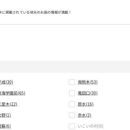
タに掲載されている
地元のお店の情報が満載！
平成(30)
南熊本(53)
東海学園前(65)
竜田口(30)
三里木(22)
原水(16)
立野(1)
赤水(2)
阿蘇(6)
いこいの村(0)