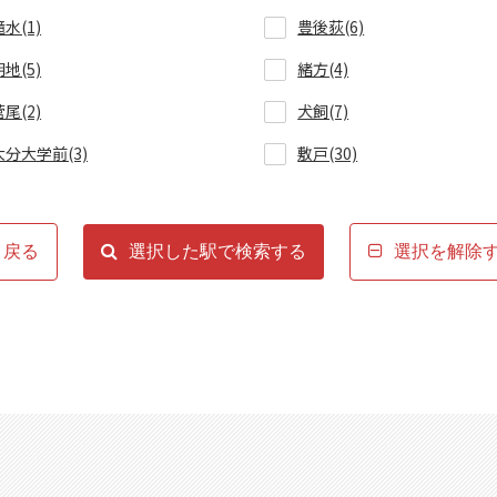
滝水(1)
豊後荻(6)
朝地(5)
緒方(4)
菅尾(2)
犬飼(7)
大分大学前(3)
敷戸(30)
戻る
選択した駅で検索する
選択を解除