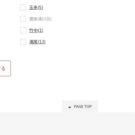
玉来(5)
豊後清川(0)
竹中(1)
滝尾(13)
する
PAGE TOP