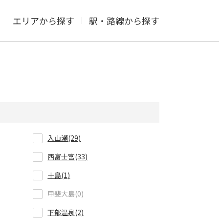
エリアから探す
駅・路線から探す
入山瀬(29)
西富士宮(33)
十島(1)
甲斐大島(0)
下部温泉(2)