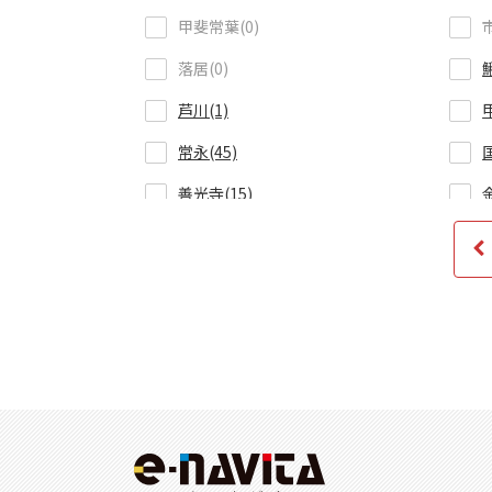
甲斐常葉(0)
落居(0)
芦川(1)
常永(45)
善光寺(15)