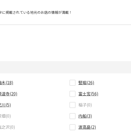
タに掲載されている
地元のお店の情報が満載！
柚木(18)
竪堀(26)
源道寺(20)
富士宮(56)
芝川(5)
稲子(0)
寄畑(0)
内船(3)
塩之沢(0)
波高島(2)