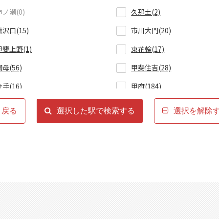
市ノ瀬(0)
久那土(2)
鰍沢口(15)
市川大門(20)
甲斐上野(1)
東花輪(17)
国母(56)
甲斐住吉(28)
金手(16)
甲府(184)
戻る
選択した駅で検索する
選択を解除