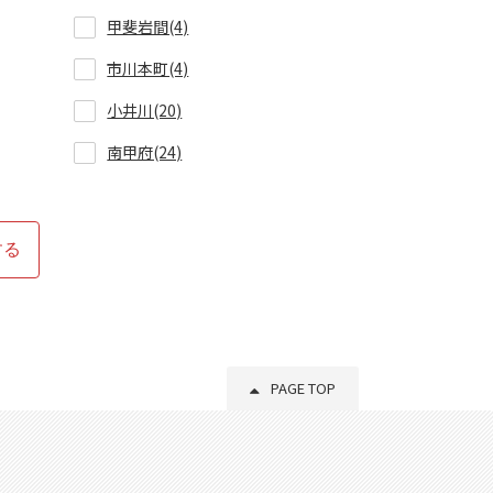
甲斐岩間(4)
市川本町(4)
小井川(20)
南甲府(24)
する
PAGE TOP