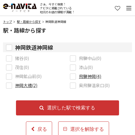
さぁ、今すぐ検索！
ナビタに掲載されている
地元のお店の情報が満載！
トップ
駅・路線から探す
神岡鉄道神岡線
駅・路線から探す
神岡鉄道神岡線
猪谷(0)
飛騨中山(0)
茂住(0)
漆山(0)
神岡鉱山前(0)
飛騨神岡(4)
神岡大橋(2)
奥飛騨温泉口(0)
選択した駅で検索する
戻る
選択を解除する