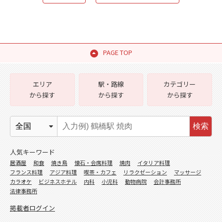
PAGE TOP
エリア
駅・路線
カテゴリー
から探す
から探す
から探す
検索
人気キーワード
居酒屋
和食
焼き鳥
懐石・会席料理
焼肉
イタリア料理
フランス料理
アジア料理
喫茶・カフェ
リラクゼーション
マッサージ
カラオケ
ビジネスホテル
内科
小児科
動物病院
会計事務所
法律事務所
掲載者ログイン