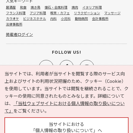
人気キーワード
居酒屋
和食
焼き鳥
懐石・会席料理
焼肉
イタリア料理
フランス料理
アジア料理
喫茶・カフェ
リラクゼーション
マッサージ
カラオケ
ビジネスホテル
内科
小児科
動物病院
会計事務所
法律事務所
掲載者ログイン
FOLLOW US!
当サイトでは、利用者が当サイトを閲覧する際のサービス向
上およびサイトの利用状況把握のため、クッキー（Cookie）
を使用しています。当サイトでは閲覧を継続されることで、ク
e-NAVITA（イーナビタ）とは？
お気に入り
ヘルプ
ッキーの使用に同意されたものとみなします。詳細について
利用規約
個人情報の取り扱いについて
運営会社
は、
「当社ウェブサイトにおける個人情報の取り扱いについ
サイトマップ
広告掲載に関するお問い合わせ
て」
をご覧ください。
サイトの内容に関するお問い合わせ
当サイトにおける
「個人情報の取り扱いについて」へ