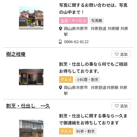
写真に関するお問い合わせは、写真
の山中まで！
生活・サービス
写真館
岡山県井原市 井原鉄道 井原線 井原
駅
0866-62-6122
樹之枝庵
追加
割烹・仕出しの事なら何でもご相談
お待ちしております。
グルメ
小料理・割烹
岡山県井原市 井原鉄道井原線 井原
駅
割烹・仕出し 一久
追加
割烹・仕出しに関する事なら一久ま
で御連絡をお待ちしております
グルメ
料亭・割烹