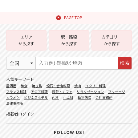
PAGE TOP
エリア
駅・路線
カテゴリー
から探す
から探す
から探す
検索
人気キーワード
居酒屋
和食
焼き鳥
懐石・会席料理
焼肉
イタリア料理
フランス料理
アジア料理
喫茶・カフェ
リラクゼーション
マッサージ
カラオケ
ビジネスホテル
内科
小児科
動物病院
会計事務所
法律事務所
掲載者ログイン
FOLLOW US!