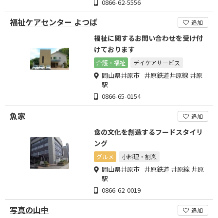
0866-62-5556
福祉ケアセンター よつば
追加
福祉に関するお問い合わせを受け付
けております
介護・福祉
デイケアサービス
岡山県井原市 井原鉄道井原線 井原
駅
0866-65-0154
魚家
追加
食の文化を創造するフードスタイリ
ング
グルメ
小料理・割烹
岡山県井原市 井原鉄道 井原線 井原
駅
0866-62-0019
写真の山中
追加