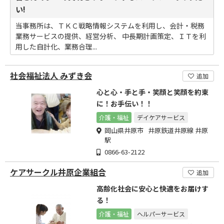
い!
当事務所は、ＴＫＣ戦略情報システムを利用し、会計・税務
業務サービスの提供、経営分析、 中長期計画策定、ＩＴを利
用した自計化、業務合理...
社会福祉法人 みずき会
追加
心と心・手と手・笑顔と笑顔を約束
に！お手伝い！！
介護・福祉
デイケアサービス
岡山県井原市 井原鉄道井原線 井原
駅
0866-63-2122
ケアサークル井原企業組合
追加
高齢化社会に安心と快適をお届けす
る！
介護・福祉
ヘルパーサービス