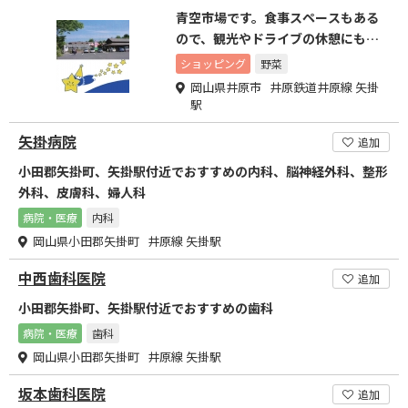
青空市場です。食事スペースもある
ので、観光やドライブの休憩にもぜ
ひお立ち寄りください。
ショッピング
野菜
岡山県井原市 井原鉄道井原線 矢掛
駅
矢掛病院
追加
小田郡矢掛町、矢掛駅付近でおすすめの内科、脳神経外科、整形
外科、皮膚科、婦人科
病院・医療
内科
岡山県小田郡矢掛町 井原線 矢掛駅
中西歯科医院
追加
小田郡矢掛町、矢掛駅付近でおすすめの歯科
病院・医療
歯科
岡山県小田郡矢掛町 井原線 矢掛駅
坂本歯科医院
追加