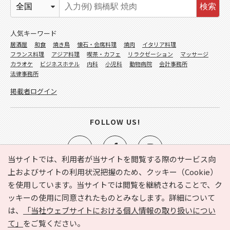
検索
人気キーワード
居酒屋
和食
焼き鳥
懐石・会席料理
焼肉
イタリア料理
フランス料理
アジア料理
喫茶・カフェ
リラクゼーション
マッサージ
カラオケ
ビジネスホテル
内科
小児科
動物病院
会計事務所
法律事務所
掲載者ログイン
FOLLOW US!
当サイトでは、利用者が当サイトを閲覧する際のサービス向
上およびサイトの利用状況把握のため、クッキー（Cookie）
を使用しています。当サイトでは閲覧を継続されることで、ク
e-NAVITA（イーナビタ）とは？
お気に入り
ヘルプ
ッキーの使用に同意されたものとみなします。詳細について
利用規約
個人情報の取り扱いについて
運営会社
は、
「当社ウェブサイトにおける個人情報の取り扱いについ
サイトマップ
広告掲載に関するお問い合わせ
て」
をご覧ください。