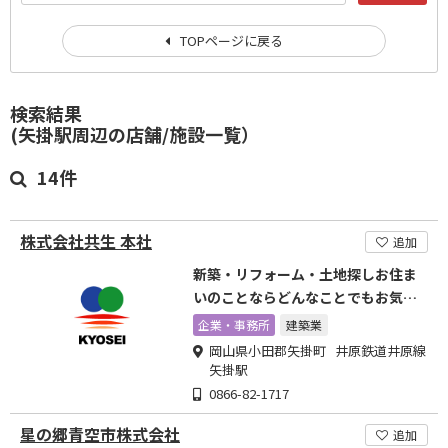
TOPページに戻る
検索結果
(矢掛駅周辺の店舗/施設一覧）
14件
株式会社共生 本社
追加
新築・リフォーム・土地探しお住ま
いのことならどんなことでもお気軽
にご相談ください
企業・事務所
建築業
岡山県小田郡矢掛町 井原鉄道井原線
矢掛駅
0866-82-1717
星の郷青空市株式会社
追加