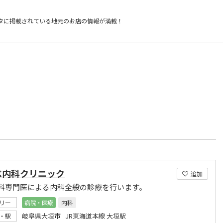
タに掲載されている
地元のお店の情報が満載！
）
べ内科クリニック
追加
科専門医による内科全般の診療を行います。
リー
病院・医療
内科
岐阜県大垣市 JR東海道本線 大垣駅
・駅