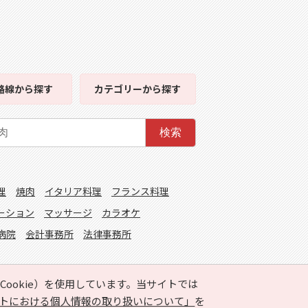
路線
から探す
カテゴリー
から探す
検索
理
焼肉
イタリア料理
フランス料理
ーション
マッサージ
カラオケ
病院
会計事務所
法律事務所
ookie）を使用しています。当サイトでは
トにおける個人情報の取り扱いについて」
を