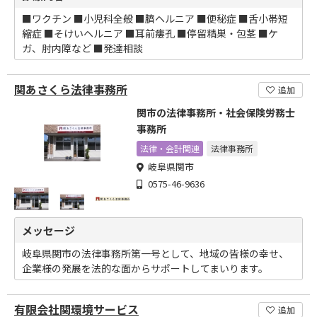
■ワクチン ■小児科全般 ■臍ヘルニア ■便秘症 ■舌小帯短
縮症 ■そけいヘルニア ■耳前瘻孔 ■停留精巣・包茎 ■ケ
ガ、肘内障など ■発達相談
関あさくら法律事務所
追加
関市の法律事務所・社会保険労務士
事務所
法律・会計関連
法律事務所
岐阜県関市
0575-46-9636
メッセージ
岐阜県関市の法律事務所第一号として、地域の皆様の幸せ、
企業様の発展を法的な面からサポートしてまいります。
有限会社関環境サービス
追加