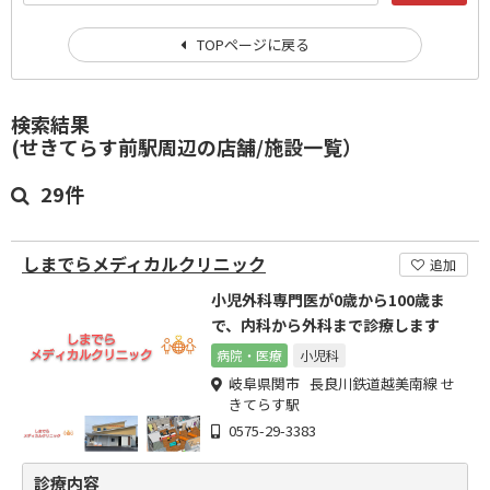
TOPページに戻る
検索結果
(せきてらす前駅周辺の店舗/施設一覧）
29件
しまでらメディカルクリニック
追加
小児外科専門医が0歳から100歳ま
で、内科から外科まで診療します
病院・医療
小児科
岐阜県関市 長良川鉄道越美南線 せ
きてらす駅
0575-29-3383
診療内容