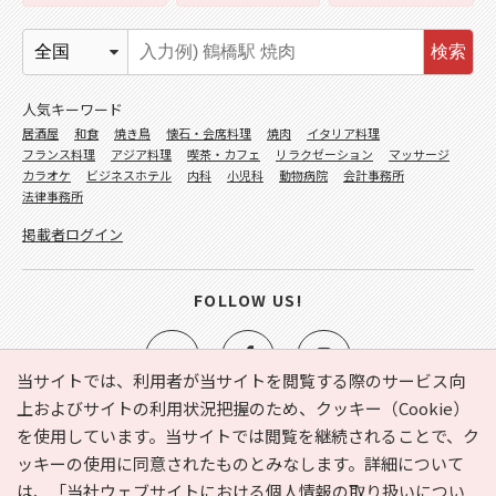
検索
人気キーワード
居酒屋
和食
焼き鳥
懐石・会席料理
焼肉
イタリア料理
フランス料理
アジア料理
喫茶・カフェ
リラクゼーション
マッサージ
カラオケ
ビジネスホテル
内科
小児科
動物病院
会計事務所
法律事務所
掲載者ログイン
FOLLOW US!
当サイトでは、利用者が当サイトを閲覧する際のサービス向
上およびサイトの利用状況把握のため、クッキー（Cookie）
を使用しています。当サイトでは閲覧を継続されることで、ク
e-NAVITA（イーナビタ）とは？
お気に入り
ヘルプ
ッキーの使用に同意されたものとみなします。詳細について
利用規約
個人情報の取り扱いについて
運営会社
は、
「当社ウェブサイトにおける個人情報の取り扱いについ