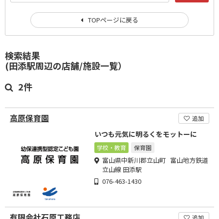
TOPページに戻る
検索結果
(田添駅周辺の店舗/施設一覧）
2件
高原保育園
追加
いつも元気に明るくをモットーに
学校・教育
保育園
富山県中新川郡立山町 富山地方鉄道
立山線 田添駅
076-463-1430
有限会社石原工務店
追加