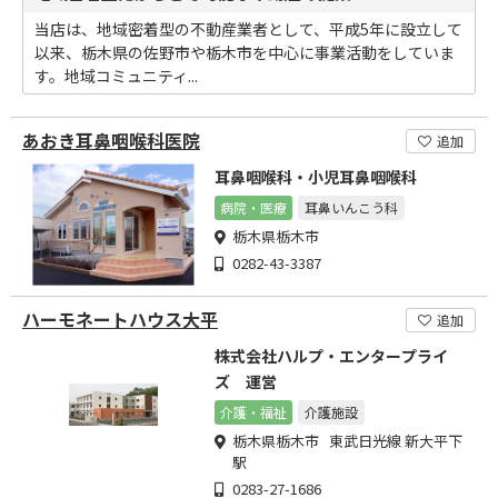
当店は、地域密着型の不動産業者として、平成5年に設立して
以来、栃木県の佐野市や栃木市を中心に事業活動をしていま
す。地域コミュニティ...
あおき耳鼻咽喉科医院
追加
耳鼻咽喉科・小児耳鼻咽喉科
病院・医療
耳鼻いんこう科
栃木県栃木市
0282-43-3387
ハーモネートハウス大平
追加
株式会社ハルプ・エンタープライ
ズ 運営
介護・福祉
介護施設
栃木県栃木市 東武日光線 新大平下
駅
0283-27-1686