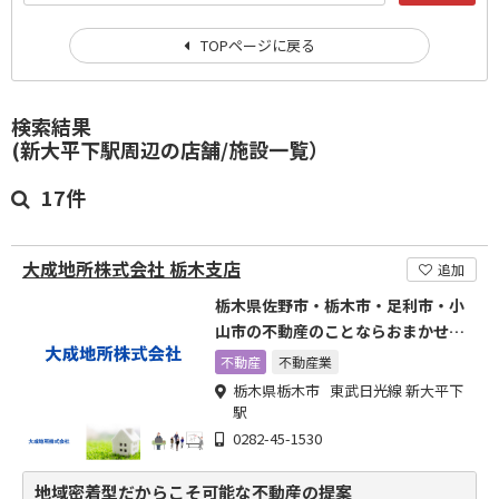
TOPページに戻る
検索結果
(新大平下駅周辺の店舗/施設一覧）
17件
大成地所株式会社 栃木支店
追加
栃木県佐野市・栃木市・足利市・小
山市の不動産のことならおまかせく
ださい
不動産
不動産業
栃木県栃木市 東武日光線 新大平下
駅
0282-45-1530
地域密着型だからこそ可能な不動産の提案