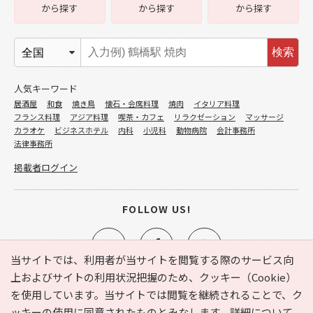
から探す
から探す
から探す
検索
人気キーワード
居酒屋
和食
焼き鳥
懐石・会席料理
焼肉
イタリア料理
フランス料理
アジア料理
喫茶・カフェ
リラクゼーション
マッサージ
カラオケ
ビジネスホテル
内科
小児科
動物病院
会計事務所
法律事務所
掲載者ログイン
FOLLOW US!
当サイトでは、利用者が当サイトを閲覧する際のサービス向
上およびサイトの利用状況把握のため、クッキー（Cookie）
を使用しています。当サイトでは閲覧を継続されることで、ク
e-NAVITA（イーナビタ）とは？
お気に入り
ヘルプ
ッキーの使用に同意されたものとみなします。詳細について