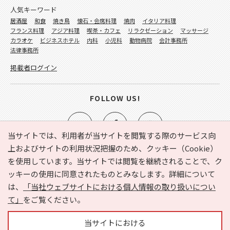
人気キーワード
居酒屋
和食
焼き鳥
懐石・会席料理
焼肉
イタリア料理
フランス料理
アジア料理
喫茶・カフェ
リラクゼーション
マッサージ
カラオケ
ビジネスホテル
内科
小児科
動物病院
会計事務所
法律事務所
掲載者ログイン
FOLLOW US!
当サイトでは、利用者が当サイトを閲覧する際のサービス向
上およびサイトの利用状況把握のため、クッキー（Cookie）
を使用しています。当サイトでは閲覧を継続されることで、ク
e-NAVITA（イーナビタ）とは？
お気に入り
ヘルプ
ッキーの使用に同意されたものとみなします。詳細について
利用規約
個人情報の取り扱いについて
運営会社
は、
「当社ウェブサイトにおける個人情報の取り扱いについ
サイトマップ
広告掲載に関するお問い合わせ
て」
をご覧ください。
サイトの内容に関するお問い合わせ
当サイトにおける