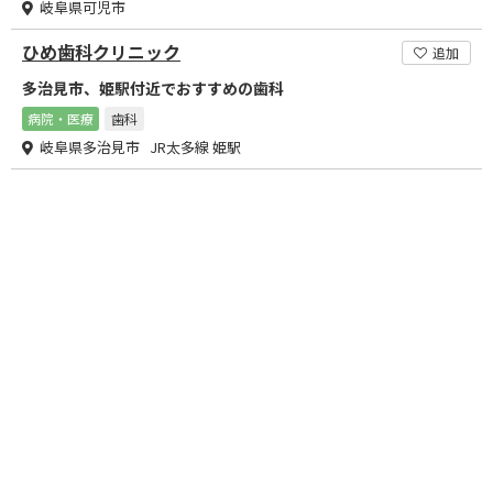
岐阜県可児市
ひめ歯科クリニック
追加
多治見市、姫駅付近でおすすめの歯科
病院・医療
歯科
岐阜県多治見市 JR太多線 姫駅