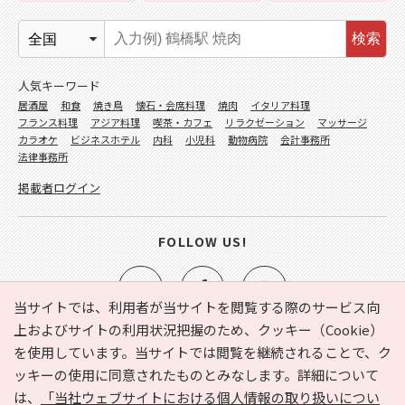
検索
人気キーワード
居酒屋
和食
焼き鳥
懐石・会席料理
焼肉
イタリア料理
フランス料理
アジア料理
喫茶・カフェ
リラクゼーション
マッサージ
カラオケ
ビジネスホテル
内科
小児科
動物病院
会計事務所
法律事務所
掲載者ログイン
FOLLOW US!
当サイトでは、利用者が当サイトを閲覧する際のサービス向
上およびサイトの利用状況把握のため、クッキー（Cookie）
を使用しています。当サイトでは閲覧を継続されることで、ク
e-NAVITA（イーナビタ）とは？
お気に入り
ヘルプ
ッキーの使用に同意されたものとみなします。詳細について
利用規約
個人情報の取り扱いについて
運営会社
は、
「当社ウェブサイトにおける個人情報の取り扱いについ