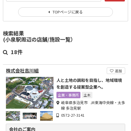
TOPページに戻る
検索結果
(小泉駅周辺の店舗/施設一覧）
18件
株式会社吉川組
追加
人と土地の調和を目指し、地域環境
を創造する提案型企業へ。
企業・事務所
土木
岐阜県多治見市 JR東海中央線・太多
線 多治見駅
0572-27-3141
会社のご案内