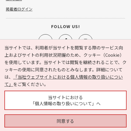
掲載者ログイン
FOLLOW US!
当サイトでは、利用者が当サイトを閲覧する際のサービス向
上およびサイトの利用状況把握のため、クッキー（Cookie）
を使用しています。当サイトでは閲覧を継続されることで、ク
e-NAVITA（イーナビタ）とは？
お気に入り
ヘルプ
ッキーの使用に同意されたものとみなします。詳細について
利用規約
個人情報の取り扱いについて
運営会社
は、
「当社ウェブサイトにおける個人情報の取り扱いについ
サイトマップ
広告掲載に関するお問い合わせ
て」
をご覧ください。
サイトの内容に関するお問い合わせ
当サイトにおける
「個人情報の取り扱いについて」へ
同意する
Copyright © HYOJITO.Co.,Ltd. All Rights Reserved.