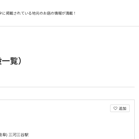
タに掲載されている
地元のお店の情報が満載！
設一覧）
追加
岐阜) 三河三谷駅