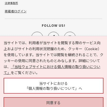
法律事務所
掲載者ログイン
FOLLOW US!
当サイトでは、利用者が当サイトを閲覧する際のサービス向
上およびサイトの利用状況把握のため、クッキー（Cookie）
を使用しています。当サイトでは閲覧を継続されることで、ク
e-NAVITA（イーナビタ）とは？
お気に入り
ヘルプ
ッキーの使用に同意されたものとみなします。詳細について
利用規約
個人情報の取り扱いについて
運営会社
は、
「当社ウェブサイトにおける個人情報の取り扱いについ
サイトマップ
広告掲載に関するお問い合わせ
て」
をご覧ください。
サイトの内容に関するお問い合わせ
当サイトにおける
「個人情報の取り扱いについて」へ
同意する