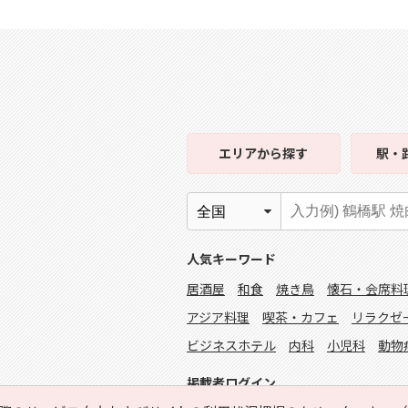
エリア
から探す
駅・
人気キーワード
居酒屋
和食
焼き鳥
懐石・会席料
アジア料理
喫茶・カフェ
リラクゼ
ビジネスホテル
内科
小児科
動物
掲載者ログイン