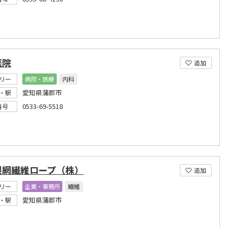
医院
追加
リー
病院・医療
内科
愛知県蒲郡市
・駅
0533-69-5518
番号
製網繊維ロープ（株）
追加
リー
企業・事務所
繊維
愛知県蒲郡市
・駅