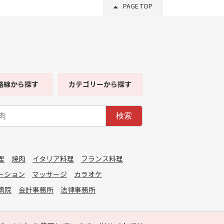
PAGE TOP
路線
から探す
カテゴリー
から探す
検索
理
焼肉
イタリア料理
フランス料理
ーション
マッサージ
カラオケ
病院
会計事務所
法律事務所