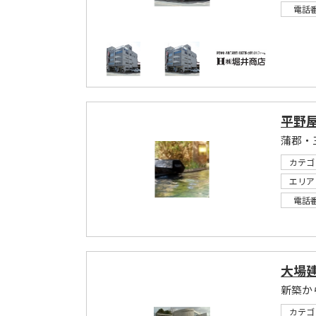
電話
平野
蒲郡・
カテゴ
エリア
電話
大場
新築か
カテゴ