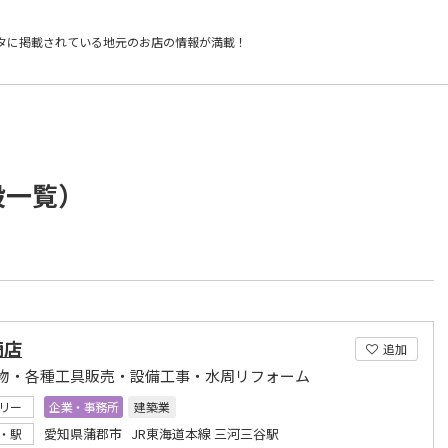
タに掲載されている
地元のお店の情報が満載！
設一覧）
商店
追加
物・各種工具販売・設備工事・水周リフォーム
リー
企業・事務所
建築業
愛知県蒲郡市 JR東海道本線 三河三谷駅
・駅