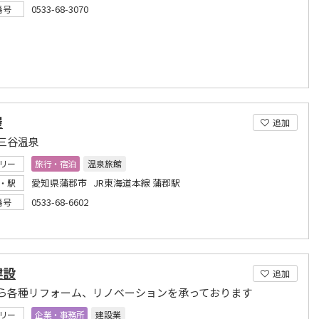
0533-68-3070
番号
屋
追加
三谷温泉
リー
旅行・宿泊
温泉旅館
愛知県蒲郡市 JR東海道本線 蒲郡駅
・駅
0533-68-6602
番号
建設
追加
ら各種リフォーム、リノベーションを承っております
リー
企業・事務所
建設業