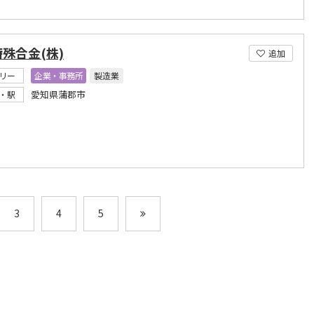
殊合金(株)
追加
リー
企業・事務所
製造業
愛知県蒲郡市
・駅
3
4
5