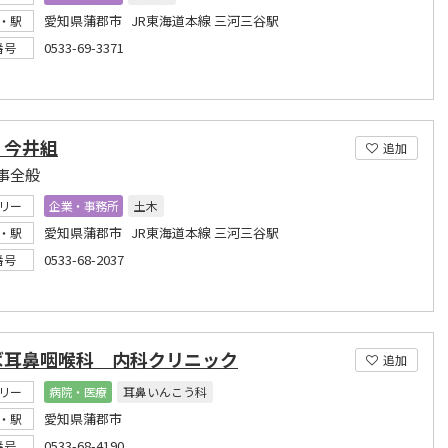
愛知県蒲郡市 JR東海道本線 三河三谷駅
・駅
0533-69-3371
番号
）今井組
追加
事全般
リー
企業・事務所
土木
愛知県蒲郡市 JR東海道本線 三河三谷駅
・駅
0533-68-2037
番号
ば耳鼻咽喉科 内科クリニック
追加
リー
病院・医療
耳鼻いんこう科
愛知県蒲郡市
・駅
0533-68-4190
番号