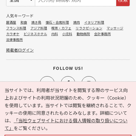
人気キーワード
居酒屋
和食
焼き鳥
懐石・会席料理
焼肉
イタリア料理
フランス料理
アジア料理
喫茶・カフェ
リラクゼーション
マッサージ
カラオケ
ビジネスホテル
内科
小児科
動物病院
会計事務所
法律事務所
掲載者ログイン
FOLLOW US!
当サイトでは、利用者が当サイトを閲覧する際のサービス向
上およびサイトの利用状況把握のため、クッキー（Cookie）
を使用しています。当サイトでは閲覧を継続されることで、ク
e-NAVITA（イーナビタ）とは？
お気に入り
ヘルプ
ッキーの使用に同意されたものとみなします。詳細について
利用規約
個人情報の取り扱いについて
運営会社
は、
「当社ウェブサイトにおける個人情報の取り扱いについ
サイトマップ
広告掲載に関するお問い合わせ
て」
をご覧ください。
サイトの内容に関するお問い合わせ