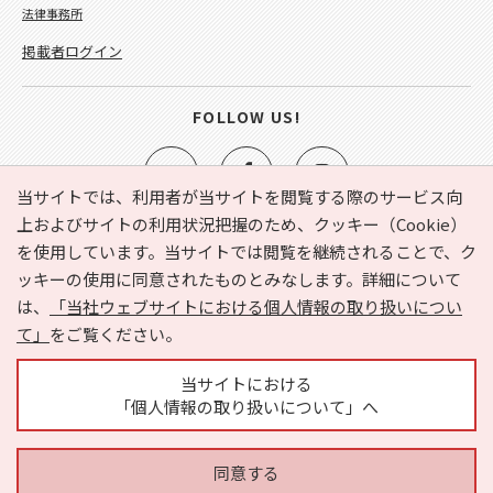
法律事務所
掲載者ログイン
FOLLOW US!
当サイトでは、利用者が当サイトを閲覧する際のサービス向
上およびサイトの利用状況把握のため、クッキー（Cookie）
を使用しています。当サイトでは閲覧を継続されることで、ク
e-NAVITA（イーナビタ）とは？
お気に入り
ヘルプ
ッキーの使用に同意されたものとみなします。詳細について
利用規約
個人情報の取り扱いについて
運営会社
は、
「当社ウェブサイトにおける個人情報の取り扱いについ
サイトマップ
広告掲載に関するお問い合わせ
て」
をご覧ください。
サイトの内容に関するお問い合わせ
当サイトにおける
「個人情報の取り扱いについて」へ
同意する