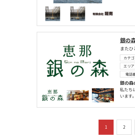
銀の
またひ
カテゴ
エリア
電話
銀の森
私たち
います
1
2