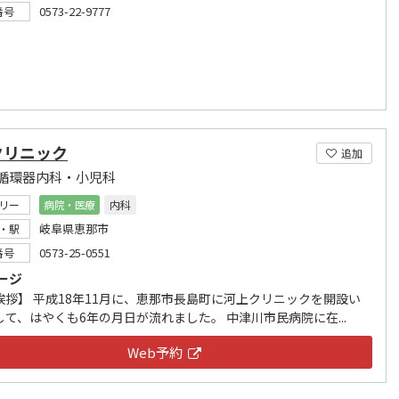
0573-22-9777
番号
クリニック
追加
循環器内科・小児科
リー
病院・医療
内科
岐阜県恵那市
・駅
0573-25-0551
番号
ージ
挨拶】 平成18年11月に、恵那市長島町に河上クリニックを開設い
して、はやくも6年の月日が流れました。 中津川市民病院に在...
Web予約