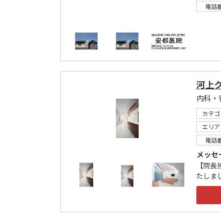
電話
河上
内科・
カテゴ
エリア
電話
メッセ
【院長
たしま