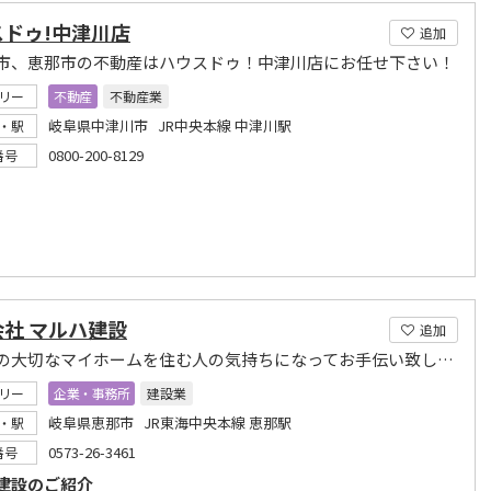
スドゥ!中津川店
追加
市、恵那市の不動産はハウスドゥ！中津川店にお任せ下さい！
リー
不動産
不動産業
岐阜県中津川市 JR中央本線 中津川駅
・駅
0800-200-8129
番号
社 マルハ建設
追加
お客様の大切なマイホームを住む人の気持ちになってお手伝い致します
リー
企業・事務所
建設業
岐阜県恵那市 JR東海中央本線 恵那駅
・駅
0573-26-3461
番号
建設のご紹介