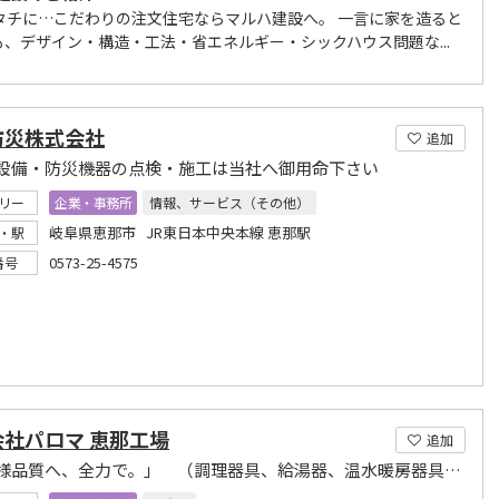
タチに…こだわりの注文住宅ならマルハ建設へ。 一言に家を造ると
も、デザイン・構造・工法・省エネルギー・シックハウス問題な...
防災株式会社
追加
設備・防災機器の点検・施工は当社へ御用命下さい
リー
企業・事務所
情報、サービス（その他）
岐阜県恵那市 JR東日本中央本線 恵那駅
・駅
0573-25-4575
番号
会社パロマ 恵那工場
追加
「お客様品質へ、全力で。」 （調理器具、給湯器、温水暖房器具などの製造・販売）