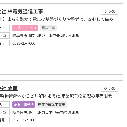
会社 林電気通信工事
追加
【恵那市】まちを動かす電気の基盤づくりや整備で、安心して住めるまちづくりを支えています。
リー
生活・サービス
電気工事
岐阜県恵那市 JR東日本中央本線 恵那駅
・駅
0573-25-7066
番号
社 薩南
追加
解体工事(物置解体からビル解体まで)と産業廃棄物処理の事有限会社薩南へ
リー
企業・事務所
建築物解体工事業
岐阜県恵那市 JR東日本中央本線 恵那駅
・駅
0573-25-9488
番号