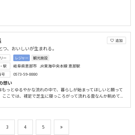
森
追加
とつ、おいしいが生まれる。
リー
レジャー
観光施設
岐阜県恵那市 JR東海中央本線 恵那駅
・駅
0573-59-8880
番号
の想い
はもっとゆるやかな流れの中で、暮らしが始まってほしいと願って
。 ここでは、裸足で芝生に寝っころがって流れる雲なんか眺めて...
3
4
5