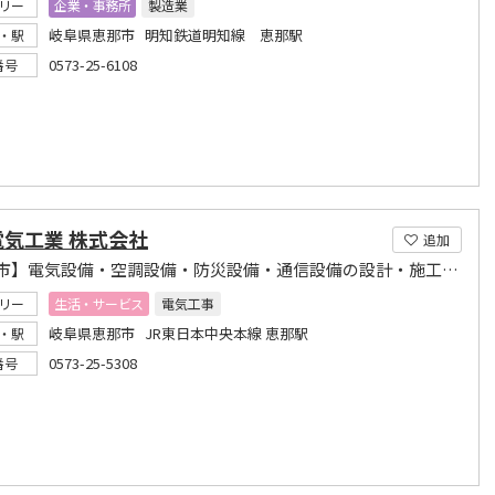
リー
企業・事務所
製造業
岐阜県恵那市 明知鉄道明知線 恵那駅
・駅
0573-25-6108
番号
電気工業 株式会社
追加
【恵那市】電気設備・空調設備・防災設備・通信設備の設計・施工はお任せください
リー
生活・サービス
電気工事
岐阜県恵那市 JR東日本中央本線 恵那駅
・駅
0573-25-5308
番号