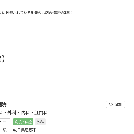
タに掲載されている
地元のお店の情報が満載！
覧）
医院
追加
科・外科・内科・肛門科
リー
病院・医療
外科
岐阜県恵那市
・駅