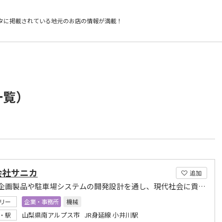
タに掲載されている
地元のお店の情報が満載！
一覧）
会社サニカ
追加
様々な企画製品や駐車場システムの開発設計を通し、現代社会に貢献いたします
リー
企業・事務所
機械
山梨県南アルプス市 JR身延線 小井川駅
・駅