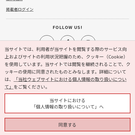
掲載者ログイン
FOLLOW US!
当サイトでは、利用者が当サイトを閲覧する際のサービス向
上およびサイトの利用状況把握のため、クッキー（Cookie）
を使用しています。当サイトでは閲覧を継続されることで、ク
e-NAVITA（イーナビタ）とは？
お気に入り
ヘルプ
ッキーの使用に同意されたものとみなします。詳細について
利用規約
個人情報の取り扱いについて
運営会社
は、
「当社ウェブサイトにおける個人情報の取り扱いについ
サイトマップ
広告掲載に関するお問い合わせ
て」
をご覧ください。
サイトの内容に関するお問い合わせ
当サイトにおける
「個人情報の取り扱いについて」へ
同意する
Copyright © HYOJITO.Co.,Ltd. All Rights Reserved.