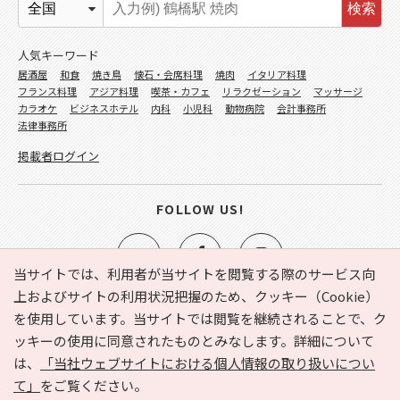
検索
人気キーワード
居酒屋
和食
焼き鳥
懐石・会席料理
焼肉
イタリア料理
フランス料理
アジア料理
喫茶・カフェ
リラクゼーション
マッサージ
カラオケ
ビジネスホテル
内科
小児科
動物病院
会計事務所
法律事務所
掲載者ログイン
FOLLOW US!
当サイトでは、利用者が当サイトを閲覧する際のサービス向
上およびサイトの利用状況把握のため、クッキー（Cookie）
を使用しています。当サイトでは閲覧を継続されることで、ク
e-NAVITA（イーナビタ）とは？
お気に入り
ヘルプ
ッキーの使用に同意されたものとみなします。詳細について
利用規約
個人情報の取り扱いについて
運営会社
は、
「当社ウェブサイトにおける個人情報の取り扱いについ
サイトマップ
広告掲載に関するお問い合わせ
て」
をご覧ください。