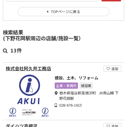
TOPページに戻る
検索結果
(下野花岡駅周辺の店舗/施設一覧）
13件
株式会社阿久井工務店
追加
建設、土木、リフォーム
企業・事務所
建設業
栃木県塩谷郡高根沢町 JR鳥山線 下
野花岡駅
028-676-1615
ダイハツ高根沢
追加