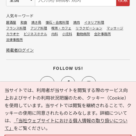
人気キーワード
居酒屋
和食
焼き鳥
懐石・会席料理
焼肉
イタリア料理
フランス料理
アジア料理
喫茶・カフェ
リラクゼーション
マッサージ
カラオケ
ビジネスホテル
内科
小児科
動物病院
会計事務所
法律事務所
掲載者ログイン
FOLLOW US!
当サイトでは、利用者が当サイトを閲覧する際のサービス向
上およびサイトの利用状況把握のため、クッキー（Cookie）
を使用しています。当サイトでは閲覧を継続されることで、ク
e-NAVITA（イーナビタ）とは？
お気に入り
ヘルプ
ッキーの使用に同意されたものとみなします。詳細について
利用規約
個人情報の取り扱いについて
運営会社
は、
「当社ウェブサイトにおける個人情報の取り扱いについ
サイトマップ
広告掲載に関するお問い合わせ
て」
をご覧ください。
サイトの内容に関するお問い合わせ