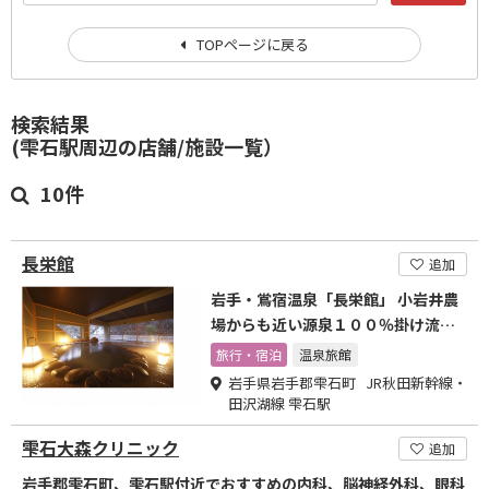
TOPページに戻る
検索結果
(雫石駅周辺の店舗/施設一覧）
10件
長栄館
追加
岩手・鴬宿温泉「長栄館」 小岩井農
場からも近い源泉１００％掛け流し
の温泉旅館
旅行・宿泊
温泉旅館
岩手県岩手郡雫石町 JR秋田新幹線・
田沢湖線 雫石駅
雫石大森クリニック
追加
岩手郡雫石町、雫石駅付近でおすすめの内科、脳神経外科、眼科