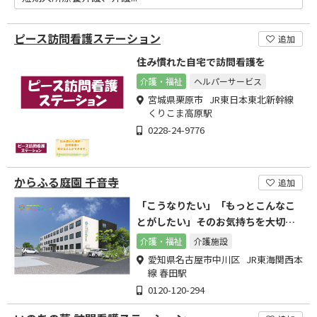
ピース訪問看護ステーション
追加
住み慣れた自宅で訪問看護を
介護・福祉
ヘルパーサービス
宮城県栗原市 JR東日本東北新幹線
くりこま高原駅
0228-24-9776
からふる庭園 千音寺
追加
「こうなりたい」「もっとこんなこ
とがしたい」そのお気持ちを大切に
します
介護・福祉
介護施設
愛知県名古屋市中川区 JR東海関西本
線 春田駅
0120-120-294