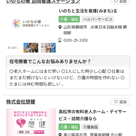
いのちの華 訪問看護ステーション
追加
いのちと生活を看護(みまも)る
介護・福祉
ヘルパーサービス
山形県鶴岡市 JR東日本羽越本線 鶴
岡駅
0235-25-3203
在宅療養でこんなお悩みありませんか？
◎老人ホームにはまだ早い ◎1人にした時少し心配 ◎仕事は
まだまだ続けないといけないけど、介護の時間を作れない ◎
たまには休む時間も欲しい ...
株式会社想健
追加
高松市の有料老人ホーム・デイサー
ビス・訪問介護なら
介護・福祉
介護施設
香川県高松市 琴電長尾線 元山駅