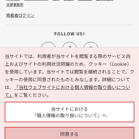
法律事務所
掲載者ログイン
FOLLOW US!
当サイトでは、利用者が当サイトを閲覧する際のサービス向
上およびサイトの利用状況把握のため、クッキー（Cookie）
を使用しています。当サイトでは閲覧を継続されることで、ク
e-NAVITA（イーナビタ）とは？
お気に入り
ヘルプ
ッキーの使用に同意されたものとみなします。詳細について
利用規約
個人情報の取り扱いについて
運営会社
は、
「当社ウェブサイトにおける個人情報の取り扱いについ
サイトマップ
広告掲載に関するお問い合わせ
て」
をご覧ください。
サイトの内容に関するお問い合わせ
当サイトにおける
「個人情報の取り扱いについて」へ
同意する