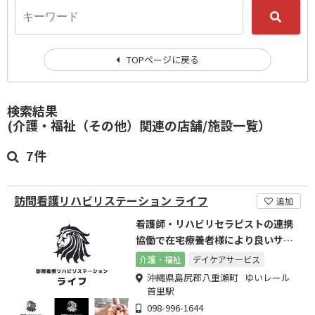
TOPページに戻る
検索結果
(介護・福祉（その他）関連の店舗/施設一覧）
7件
訪問看護リハビリステーション ライフ
追加
看護師・リハビリセラピストの連携
協働で在宅療養者様により良いサー
ビスを
介護・福祉
デイケアサービス
沖縄県島尻郡八重瀬町 ゆいレール
首里駅
098-996-1644