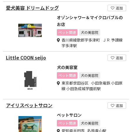
愛犬美容 ドリームドッグ
追加
オゾンシャワー＆マイクロバブルの
お店
ペット関連
犬の美容院
香川県綾歌郡宇多津町 ＪＲ 予讃線
宇多津駅
Little COON seijo
追加
犬の美容室
ペット関連
犬の美容院
東京都世田谷区 小田急電鉄 小田原
線 小田急成城学園前駅
アイリスペットサロン
追加
ペットサロン
ペット関連
犬の美容院
愛知県半田市 名鉄青山駅