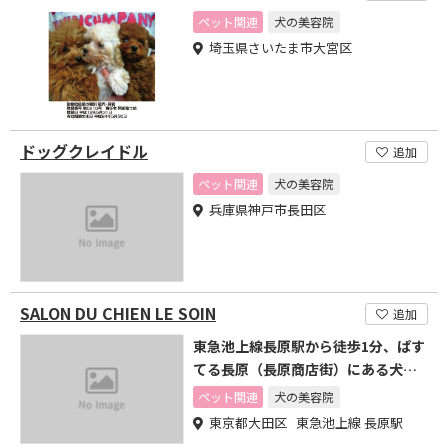
ペット関連
犬の美容院
埼玉県さいたま市大宮区
ドッグクレイドル
追加
ペット関連
犬の美容院
兵庫県神戸市長田区
SALON DU CHIEN LE SOIN
追加
東急池上線長原駅から徒歩1分、ぱす
てる長原（長原商店街）にある犬の
美容室 ル ソワンです
ペット関連
犬の美容院
東京都大田区 東急池上線 長原駅