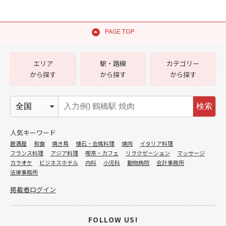
PAGE TOP
エリア
駅・路線
カテゴリー
から探す
から探す
から探す
検索
人気キーワード
居酒屋
和食
焼き鳥
懐石・会席料理
焼肉
イタリア料理
フランス料理
アジア料理
喫茶・カフェ
リラクゼーション
マッサージ
カラオケ
ビジネスホテル
内科
小児科
動物病院
会計事務所
法律事務所
掲載者ログイン
FOLLOW US!