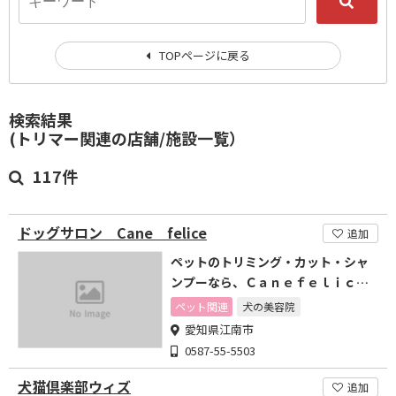
TOPページに戻る
検索結果
(トリマー関連の店舗/施設一覧）
117件
ドッグサロン Cane felice
追加
ペットのトリミング・カット・シャ
ンプーなら、Ｃａｎｅｆｅｌｉｃｅ
（カーネフェリーチェ）へ！
ペット関連
犬の美容院
愛知県江南市
0587-55-5503
犬猫倶楽部ウィズ
追加