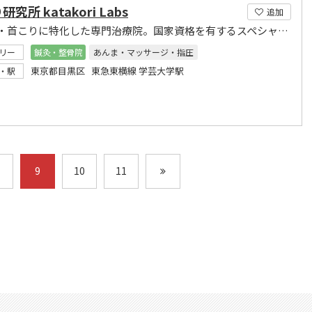
究所 katakori Labs
追加
肩こり・首こりに特化した専門治療院。国家資格を有するスペシャリストによる治療です。
リー
鍼灸・整骨院
あんま・マッサージ・指圧
東京都目黒区 東急東横線 学芸大学駅
・駅
9
10
11