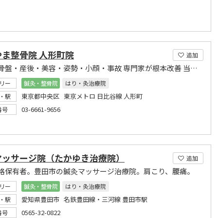
やま整骨院 人形町院
追加
整体・骨盤・産後・美容・姿勢・小顔・事故 専門家が根本改善 当院へは一番最後にお越し下さい
リー
鍼灸・整骨院
はり・灸治療院
東京都中央区 東京メトロ 日比谷線 人形町
・駅
03-6661-9656
番号
マッサージ院（たかゆき治療院）
追加
格保有者。豊田市の鍼灸マッサージ治療院。肩こり、腰痛。
リー
鍼灸・整骨院
はり・灸治療院
愛知県豊田市 名鉄豊田線・三河線 豊田市駅
・駅
0565-32-0822
番号