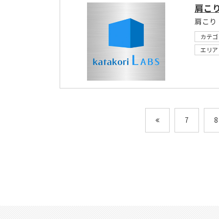
肩こり研
カテゴ
エリア
7
8