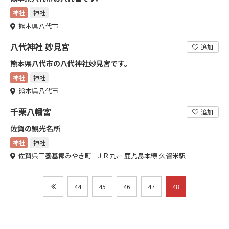
神社
神社
熊本県八代市
八代神社 妙見宮
追加
熊本県八代市の八代神社妙見宮です。
神社
神社
熊本県八代市
千栗八幡宮
追加
佐賀の観光名所
神社
神社
佐賀県三養基郡みやき町 ＪＲ九州 鹿児島本線 久留米駅
44
45
46
47
48