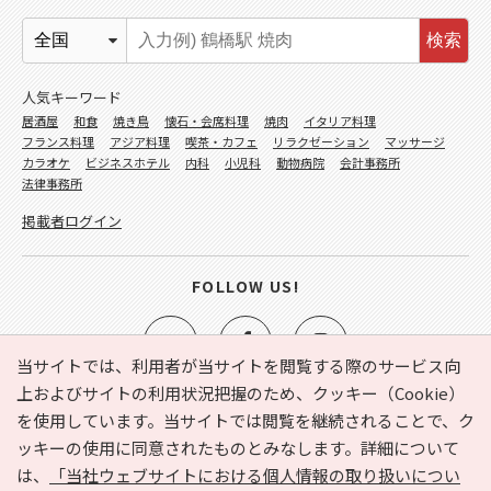
検索
人気キーワード
居酒屋
和食
焼き鳥
懐石・会席料理
焼肉
イタリア料理
フランス料理
アジア料理
喫茶・カフェ
リラクゼーション
マッサージ
カラオケ
ビジネスホテル
内科
小児科
動物病院
会計事務所
法律事務所
掲載者ログイン
FOLLOW US!
当サイトでは、利用者が当サイトを閲覧する際のサービス向
上およびサイトの利用状況把握のため、クッキー（Cookie）
を使用しています。当サイトでは閲覧を継続されることで、ク
e-NAVITA（イーナビタ）とは？
お気に入り
ヘルプ
ッキーの使用に同意されたものとみなします。詳細について
利用規約
個人情報の取り扱いについて
運営会社
は、
「当社ウェブサイトにおける個人情報の取り扱いについ
サイトマップ
広告掲載に関するお問い合わせ