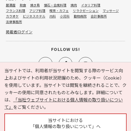
居酒屋
和食
焼き鳥
懐石・会席料理
焼肉
イタリア料理
フランス料理
アジア料理
喫茶・カフェ
リラクゼーション
マッサージ
カラオケ
ビジネスホテル
内科
小児科
動物病院
会計事務所
法律事務所
掲載者ログイン
FOLLOW US!
当サイトでは、利用者が当サイトを閲覧する際のサービス向
上およびサイトの利用状況把握のため、クッキー（Cookie）
を使用しています。当サイトでは閲覧を継続されることで、ク
e-NAVITA（イーナビタ）とは？
お気に入り
ヘルプ
ッキーの使用に同意されたものとみなします。詳細について
利用規約
個人情報の取り扱いについて
運営会社
は、
「当社ウェブサイトにおける個人情報の取り扱いについ
サイトマップ
広告掲載に関するお問い合わせ
て」
をご覧ください。
サイトの内容に関するお問い合わせ
当サイトにおける
「個人情報の取り扱いについて」へ