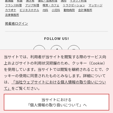
居酒屋
和食
焼き鳥
懐石・会席料理
焼肉
イタリア料理
フランス料理
アジア料理
喫茶・カフェ
リラクゼーション
マッサージ
カラオケ
ビジネスホテル
内科
小児科
動物病院
会計事務所
法律事務所
掲載者ログイン
FOLLOW US!
当サイトでは、利用者が当サイトを閲覧する際のサービス向
上およびサイトの利用状況把握のため、クッキー（Cookie）
を使用しています。当サイトでは閲覧を継続されることで、ク
e-NAVITA（イーナビタ）とは？
お気に入り
ヘルプ
ッキーの使用に同意されたものとみなします。詳細について
利用規約
個人情報の取り扱いについて
運営会社
は、
「当社ウェブサイトにおける個人情報の取り扱いについ
サイトマップ
広告掲載に関するお問い合わせ
て」
をご覧ください。
サイトの内容に関するお問い合わせ
当サイトにおける
「個人情報の取り扱いについて」へ