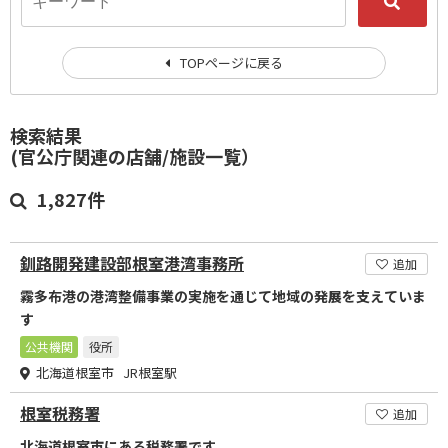
TOPページに戻る
検索結果
(官公庁関連の店舗/施設一覧）
1,827件
釧路開発建設部根室港湾事務所
追加
霧多布港の港湾整備事業の実施を通じて地域の発展を支えていま
す
公共機関
役所
北海道根室市 JR根室駅
根室税務署
追加
北海道根室市にある税務署です