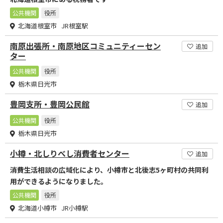
公共機関
役所
北海道根室市 JR根室駅
南原出張所・南原地区コミュニティーセン
追加
ター
公共機関
役所
栃木県日光市
豊岡支所・豊岡公民館
追加
公共機関
役所
栃木県日光市
小樽・北しりべし消費者センター
追加
消費生活相談の広域化により、小樽市と北後志5ヶ町村の共同利
用ができるようになりました。
公共機関
役所
北海道小樽市 JR小樽駅