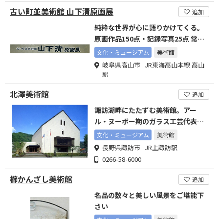
古い町並美術館 山下清原画展
追加
純粋な世界が心に語りかけてくる。
原画作品150点・記録写真25点 常設
展示しております。
文化・ミュージアム
美術館
岐阜県高山市 JR東海高山本線 高山
駅
北澤美術館
追加
諏訪湖畔にたたずむ美術館。アー
ル・ヌーボー期のガラス工芸代表作
品を数多く展示中。
文化・ミュージアム
美術館
長野県諏訪市 JR上諏訪駅
0266-58-6000
櫛かんざし美術館
追加
名品の数々と美しい風景をご堪能下
さい