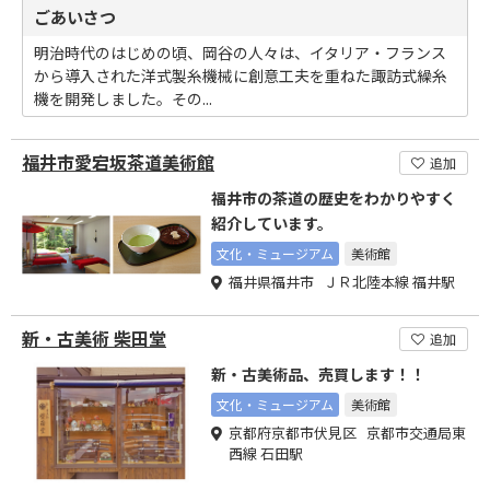
ごあいさつ
明治時代のはじめの頃、岡谷の人々は、イタリア・フランス
から導入された洋式製糸機械に創意工夫を重ねた諏訪式繰糸
機を開発しました。その...
福井市愛宕坂茶道美術館
追加
福井市の茶道の歴史をわかりやすく
紹介しています。
文化・ミュージアム
美術館
福井県福井市 ＪＲ北陸本線 福井駅
新・古美術 柴田堂
追加
新・古美術品、売買します！！
文化・ミュージアム
美術館
京都府京都市伏見区 京都市交通局東
西線 石田駅