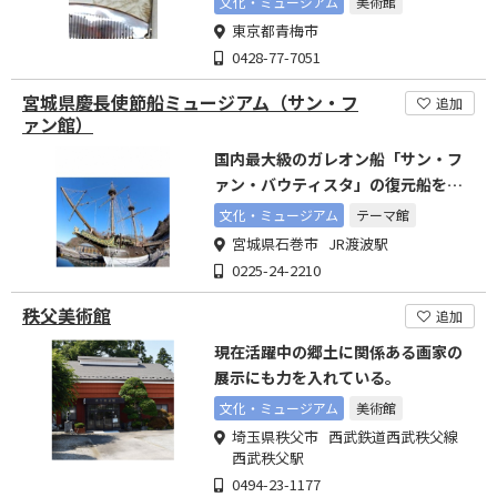
文化・ミュージアム
美術館
東京都青梅市
0428-77-7051
宮城県慶長使節船ミュージアム（サン・フ
追加
ァン館）
国内最大級のガレオン船「サン・フ
ァン・バウティスタ」の復元船を係
留展示
文化・ミュージアム
テーマ館
宮城県石巻市 JR渡波駅
0225-24-2210
秩父美術館
追加
現在活躍中の郷土に関係ある画家の
展示にも力を入れている。
文化・ミュージアム
美術館
埼玉県秩父市 西武鉄道西武秩父線
西武秩父駅
0494-23-1177