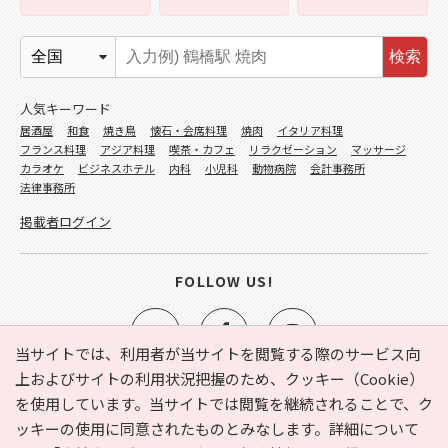
検索
人気キーワード
居酒屋
和食
焼き鳥
懐石・会席料理
焼肉
イタリア料理
フランス料理
アジア料理
喫茶・カフェ
リラクゼーション
マッサージ
カラオケ
ビジネスホテル
内科
小児科
動物病院
会計事務所
法律事務所
掲載者ログイン
FOLLOW US!
当サイトでは、利用者が当サイトを閲覧する際のサービス向
上およびサイトの利用状況把握のため、クッキー（Cookie）
を使用しています。当サイトでは閲覧を継続されることで、ク
e-NAVITA（イーナビタ）とは？
お気に入り
ヘルプ
ッキーの使用に同意されたものとみなします。詳細について
利用規約
個人情報の取り扱いについて
運営会社