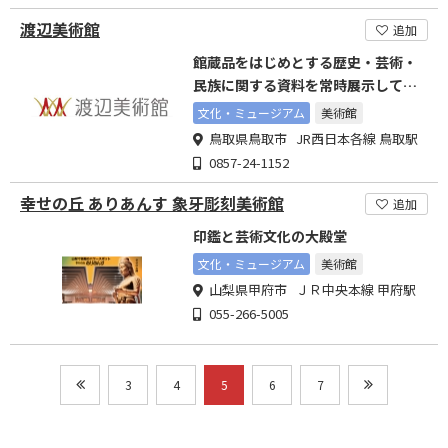
渡辺美術館
追加
館蔵品をはじめとする歴史・芸術・
民族に関する資料を常時展示してお
ります。
文化・ミュージアム
美術館
鳥取県鳥取市 JR西日本各線 鳥取駅
0857-24-1152
幸せの丘 ありあんす 象牙彫刻美術館
追加
印鑑と芸術文化の大殿堂
文化・ミュージアム
美術館
山梨県甲府市 ＪＲ中央本線 甲府駅
055-266-5005
3
4
5
6
7