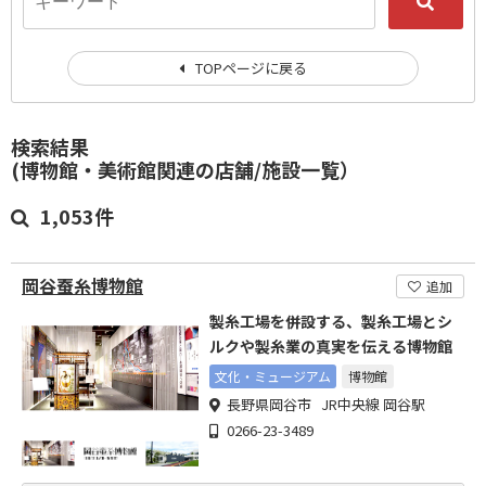
TOPページに戻る
検索結果
(博物館・美術館関連の店舗/施設一覧）
1,053件
岡谷蚕糸博物館
追加
製糸工場を併設する、製糸工場とシ
ルクや製糸業の真実を伝える博物館
文化・ミュージアム
博物館
長野県岡谷市 JR中央線 岡谷駅
0266-23-3489