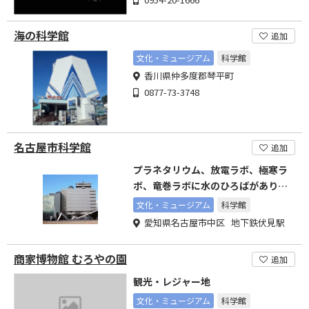
海の科学館
追加
文化・ミュージアム
科学館
香川県仲多度郡琴平町
0877-73-3748
名古屋市科学館
追加
プラネタリウム、放電ラボ、極寒ラ
ボ、竜巻ラボに水のひろばがありま
す
文化・ミュージアム
科学館
愛知県名古屋市中区 地下鉄伏見駅
商家博物館 むろやの園
追加
観光・レジャー地
文化・ミュージアム
科学館