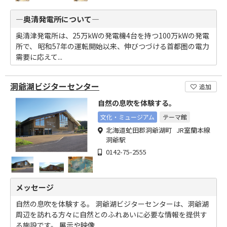
―奥清発電所について―
奥清津発電所は、25万kWの発電機4台を持つ100万kWの発電
所で、 昭和57年の運転開始以来、伸びつづける首都圏の電力
需要に応えて...
洞爺湖ビジターセンター
追加
自然の息吹を体験する。
文化・ミュージアム
テーマ館
北海道虻田郡洞爺湖町 JR室蘭本線
洞爺駅
0142-75-2555
メッセージ
自然の息吹を体験する。 洞爺湖ビジターセンターは、洞爺湖
周辺を訪れる方々に自然とのふれあいに必要な情報を提供す
る施設です。 展示や映像...