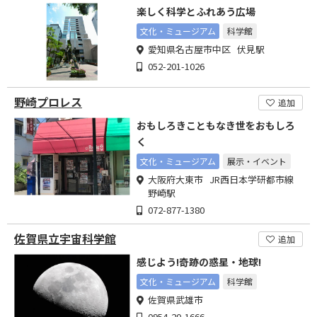
楽しく科学とふれあう広場
文化・ミュージアム
科学館
愛知県名古屋市中区 伏見駅
052-201-1026
野崎プロレス
追加
おもしろきこともなき世をおもしろ
く
文化・ミュージアム
展示・イベント
大阪府大東市 JR西日本学研都市線
野崎駅
072-877-1380
佐賀県立宇宙科学館
追加
感じよう!奇跡の惑星・地球!
文化・ミュージアム
科学館
佐賀県武雄市
0954-20-1666