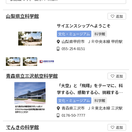
山梨県立科学館
追加
サイエンスシップへようこそ
文化・ミュージアム
科学館
山梨県甲府市 ＪＲ中央本線 甲府駅
055-254-8151
青森県立三沢航空科学館
追加
「大空」と「飛翔」をテーマに、科
学する心、感動する心、挑戦する心
を育む施設です。
文化・ミュージアム
科学館
青森県三沢市 ＪＲ東北本線 三沢駅
0176-50-7777
でんきの科学館
追加